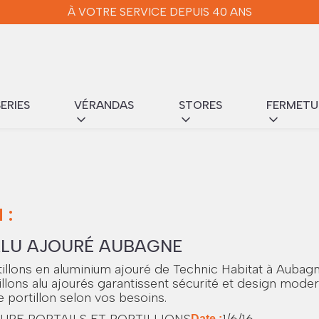
À VOTRE SERVICE DEPUIS 40 ANS
ERIES
VÉRANDAS
STORES
FERMETU
 :
ALU AJOURÉ AUBAGNE
illons en aluminium ajouré de Technic Habitat à Aubagn
illons alu ajourés garantissent sécurité et design mode
 portillon selon vos besoins.
URE PORTAILS ET PORTILLIONS
1/6/16
Date :